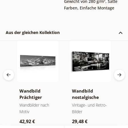
Gewicht von 280 g/m²
,
Satte
Farben
,
Einfache Montage
Aus der gleichen Kollektion
Wandbild
Wandbild
W
Prächtiger
nostalgische
E
Berggipfel in
Musikatmosphäre
u
der
Wandbilder nach
Vintage- und Retro-
B
Schwarz-Weiß
Motiv
Bilder
1
42,92 €
29,48 €