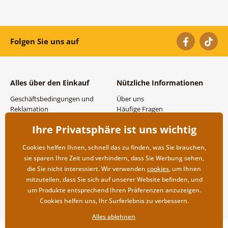
Folgen Sie uns auf
Alles über den Einkauf
Nützliche Informationen
Geschäftsbedingungen und
Über uns
Reklamation
Häufige Fragen
Datenschutzbestimmungen
Kontakte
Ihre Privatsphäre ist uns wichtig
Versand- und
Großhandel und
Zahlungsmöglichkeiten
Zusammenarbeit
Cookies helfen Ihnen, schnell das zu finden, was Sie brauchen,
Rücksendung der Ware
sie sparen Ihre Zeit und verhindern, dass Sie Werbung sehen,
die Sie nicht interessiert. Wir verwenden
cookies
, um Ihnen
mitzuteilen, dass Sie sich auf unserer Website befinden, und
um Produkte entsprechend Ihren Präferenzen anzuzeigen.
Cookies helfen uns, Ihr Surferlebnis zu verbessern.
Alles ablehnen