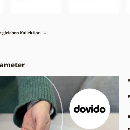
 gleichen Kollektion
rameter
K
P
B
F