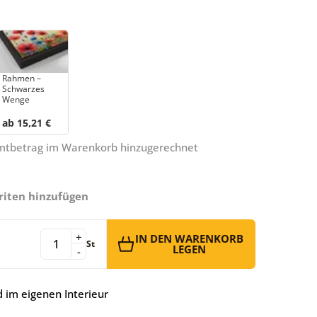
Rahmen –
Schwarzes
Wenge
ab 15,21 €
amtbetrag im Warenkorb hinzugerechnet
riten hinzufügen
+
IN DEN WARENKORB
St
LEGEN
-
 im eigenen Interieur