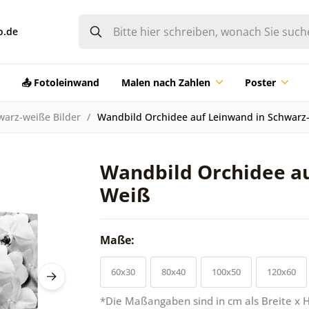
o.de
📤 Fotoleinwand
Malen nach Zahlen
Poster
warz-weiße Bilder
Wandbild Orchidee auf Leinwand in Schwarz
Wandbild Orchidee au
Weiß
Maße:
60x30
80x40
100x50
120x60
*Die Maßangaben sind in cm als Breite x 