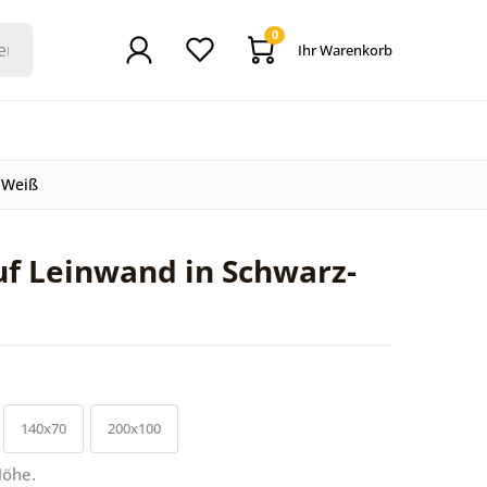
0
Ihr Warenkorb
-Weiß
f Leinwand in Schwarz-
140x70
200x100
Höhe.