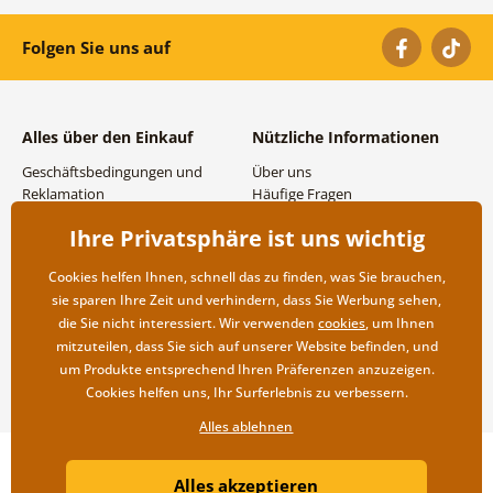
Folgen Sie uns auf
Alles über den Einkauf
Nützliche Informationen
Geschäftsbedingungen und
Über uns
Reklamation
Häufige Fragen
Datenschutzbestimmungen
Kontakte
Ihre Privatsphäre ist uns wichtig
Versand- und
Großhandel und
Zahlungsmöglichkeiten
Zusammenarbeit
Cookies helfen Ihnen, schnell das zu finden, was Sie brauchen,
Rücksendung der Ware
sie sparen Ihre Zeit und verhindern, dass Sie Werbung sehen,
die Sie nicht interessiert. Wir verwenden
cookies
, um Ihnen
mitzuteilen, dass Sie sich auf unserer Website befinden, und
um Produkte entsprechend Ihren Präferenzen anzuzeigen.
Cookies helfen uns, Ihr Surferlebnis zu verbessern.
Alles ablehnen
Copyright ©2019 © Dovido.de.
Alles akzeptieren
Webdesign
Litvanyi.sk
| Online-Shop erstellt von