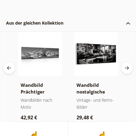
Aus der gleichen Kollektion
Wandbild
Wandbild
W
Prächtiger
nostalgische
E
Berggipfel in
Musikatmosphäre
u
der
Wandbilder nach
Vintage- und Retro-
B
Schwarz-Weiß
Motiv
Bilder
1
42,92 €
29,48 €