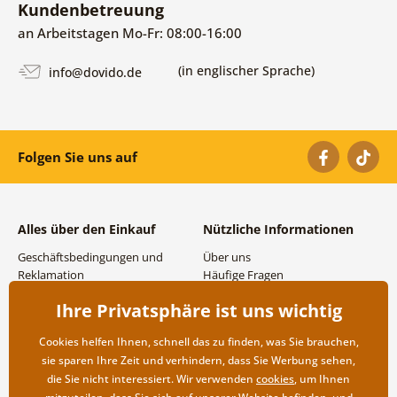
Kundenbetreuung
an Arbeitstagen Mo-Fr: 08:00-16:00
(in englischer Sprache)
info@dovido.de
Folgen Sie uns auf
Alles über den Einkauf
Nützliche Informationen
Geschäftsbedingungen und
Über uns
Reklamation
Häufige Fragen
Datenschutzbestimmungen
Kontakte
Ihre Privatsphäre ist uns wichtig
Versand- und
Großhandel und
Zahlungsmöglichkeiten
Zusammenarbeit
Cookies helfen Ihnen, schnell das zu finden, was Sie brauchen,
Rücksendung der Ware
sie sparen Ihre Zeit und verhindern, dass Sie Werbung sehen,
die Sie nicht interessiert. Wir verwenden
cookies
, um Ihnen