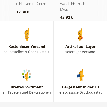
und Ruhe
Berggipfel in
M
der
Bilder von Elefanten
Wandbilder nach
V
Schwarz-Weiß
Motiv
Bi
12,36 €
42,92 €
2
Kostenloser Versand
Artikel auf Lager
bei Bestellwert über 150.00 €
sofortiger Versand
Breites Sortiment
Hergestellt in der EU
an Tapeten und Dekorationen
erstklassige Druckqualität