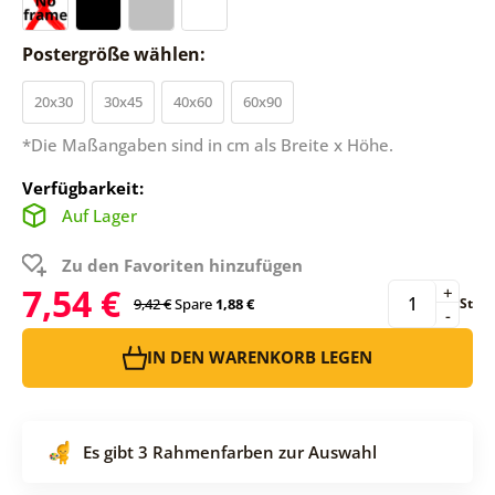
Postergröße wählen:
20x30
30x45
40x60
60x90
*Die Maßangaben sind in cm als Breite x Höhe.
Verfügbarkeit:
Auf Lager
Zu den Favoriten hinzufügen
7,54 €
+
9,42 €
Spare
1,88 €
St
-
IN DEN WARENKORB LEGEN
Es gibt 3 Rahmenfarben zur Auswahl