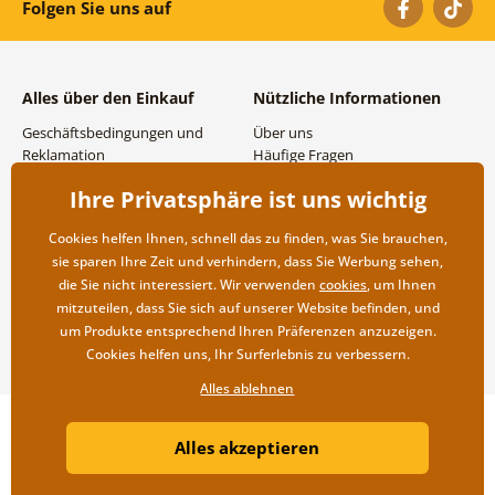
Folgen Sie uns auf
Alles über den Einkauf
Nützliche Informationen
Geschäftsbedingungen und
Über uns
Reklamation
Häufige Fragen
Datenschutzbestimmungen
Kontakte
Ihre Privatsphäre ist uns wichtig
Versand- und
Großhandel und
Zahlungsmöglichkeiten
Zusammenarbeit
Cookies helfen Ihnen, schnell das zu finden, was Sie brauchen,
Rücksendung der Ware
sie sparen Ihre Zeit und verhindern, dass Sie Werbung sehen,
die Sie nicht interessiert. Wir verwenden
cookies
, um Ihnen
mitzuteilen, dass Sie sich auf unserer Website befinden, und
um Produkte entsprechend Ihren Präferenzen anzuzeigen.
Cookies helfen uns, Ihr Surferlebnis zu verbessern.
Alles ablehnen
Copyright ©2019 © Dovido.de.
Alles akzeptieren
Webdesign
Litvanyi.sk
| Online-Shop erstellt von