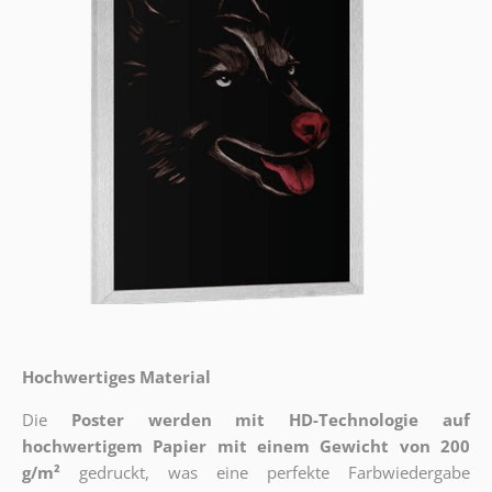
Hochwertiges Material
Die
Poster werden mit HD-Technologie auf
hochwertigem Papier mit einem Gewicht von 200
g/m²
gedruckt, was eine perfekte Farbwiedergabe