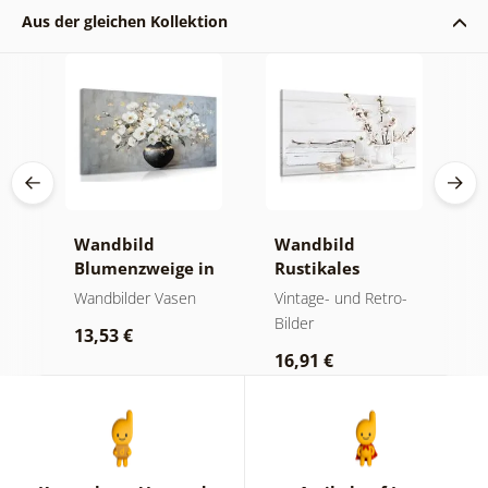
Aus der gleichen Kollektion
Wandbild
Wandbild
W
nd
Blumenzweige in
Rustikales
o
einer schwarzen
Stillleben
t
der
Wandbilder Vasen
Vintage- und Retro-
St
Vase
Bilder
13,53 €
2
16,91 €