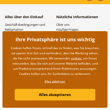
Alles über den Einkauf
Nützliche Informationen
Geschäftsbedingungen und
Über uns
Reklamation
Häufige Fragen
Datenschutzbestimmungen
Kontakte
Ihre Privatsphäre ist uns wichtig
Versand- und
Großhandel und
Zahlungsmöglichkeiten
Zusammenarbeit
Cookies helfen Ihnen, schnell das zu finden, was Sie brauchen,
Rücksendung der Ware
sie sparen Ihre Zeit und verhindern, dass Sie Werbung sehen,
die Sie nicht interessiert. Wir verwenden
cookies
, um Ihnen
mitzuteilen, dass Sie sich auf unserer Website befinden, und
um Produkte entsprechend Ihren Präferenzen anzuzeigen.
Cookies helfen uns, Ihr Surferlebnis zu verbessern.
Alles ablehnen
Copyright ©2019 © Dovido.de.
Alles akzeptieren
Webdesign
Litvanyi.sk
| Online-Shop erstellt von