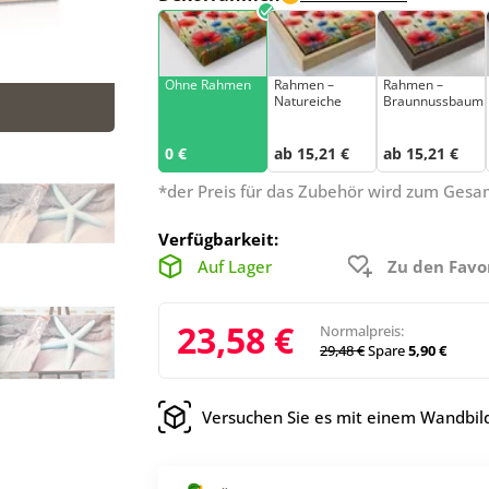
Ohne Rahmen
Rahmen –
Rahmen –
Natureiche
Braunnussbaum
0 €
ab 15,21 €
ab 15,21 €
*der Preis für das Zubehör wird zum Ges
Verfügbarkeit:
Auf Lager
Zu den Favo
23,58 €
Normalpreis:
29,48 €
Spare
5,90 €
Versuchen Sie es mit einem Wandbild