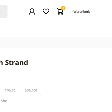
0
Ihr Warenkorb
m Strand
140x70
200x100
Höhe.