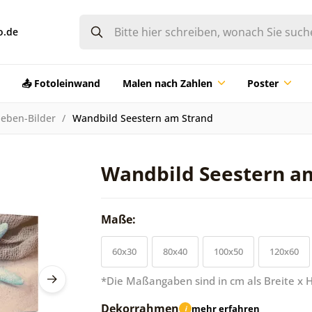
o.de
📤 Fotoleinwand
Malen nach Zahlen
Poster
lleben-Bilder
Wandbild Seestern am Strand
Wandbild Seestern a
Maße:
60x30
80x40
100x50
120x60
*Die Maßangaben sind in cm als Breite x 
Dekorrahmen
mehr erfahren
i