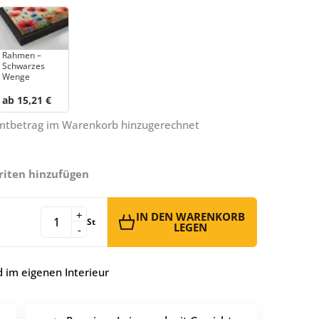
Rahmen –
Schwarzes
Wenge
ab 15,21 €
amtbetrag im Warenkorb hinzugerechnet
riten hinzufügen
+
IN DEN WARENKORB
St
LEGEN
-
 im eigenen Interieur