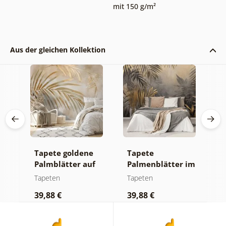
mit 150 g/m²
Aus der gleichen Kollektion
Tapete goldene
Tapete
F
Palmblätter auf
Palmenblätter im
S
beigem
Dschungel
Tapeten
Tapeten
T
Hintergrund
39,88 €
39,88 €
3