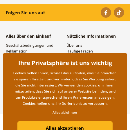
Folgen Sie uns auf
Alles über den Einkauf
Nützliche Informationen
Geschäftsbedingungen und
Über uns
Reklamation
Häufige Fragen
Datenschutzbestimmungen
Kontakte
Ihre Privatsphäre ist uns wichtig
Versand- und
Großhandel und
Zahlungsmöglichkeiten
Zusammenarbeit
Cookies helfen Ihnen, schnell das zu finden, was Sie brauchen,
Rücksendung der Ware
sie sparen Ihre Zeit und verhindern, dass Sie Werbung sehen,
die Sie nicht interessiert. Wir verwenden
cookies
, um Ihnen
mitzuteilen, dass Sie sich auf unserer Website befinden, und
um Produkte entsprechend Ihren Präferenzen anzuzeigen.
Cookies helfen uns, Ihr Surferlebnis zu verbessern.
Alles ablehnen
Copyright ©2019 © Dovido.de.
Alles akzeptieren
Webdesign
Litvanyi.sk
| Online-Shop erstellt von