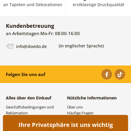
an Tapeten und Dekorationen
erstklassige Druckqualität
Kundenbetreuung
an Arbeitstagen Mo-Fr: 08:00-16:00
(in englischer Sprache)
info@dovido.de
Folgen Sie uns auf
Alles über den Einkauf
Nützliche Informationen
Geschäftsbedingungen und
Über uns
Reklamation
Häufige Fragen
Datenschutzbestimmungen
Kontakte
Ihre Privatsphäre ist uns wichtig
Versand- und
Großhandel und
Zahlungsmöglichkeiten
Zusammenarbeit