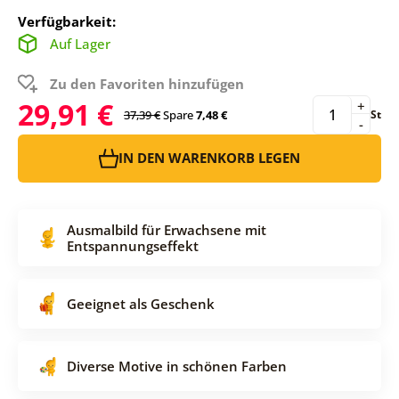
Verfügbarkeit:
Auf Lager
Zu den Favoriten hinzufügen
29,91 €
+
37,39 €
Spare
7,48 €
St
-
IN DEN WARENKORB LEGEN
Ausmalbild für Erwachsene mit
Entspannungseffekt
Geeignet als Geschenk
Diverse Motive in schönen Farben