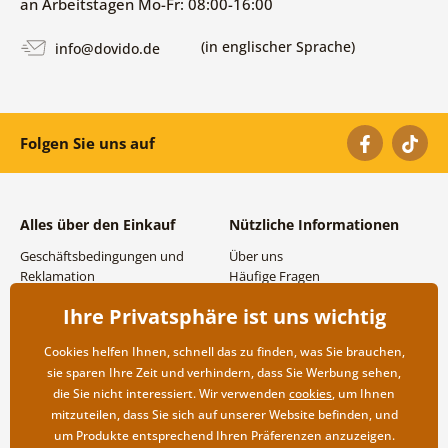
an Arbeitstagen Mo-Fr: 08:00-16:00
(in englischer Sprache)
info@dovido.de
Folgen Sie uns auf
Alles über den Einkauf
Nützliche Informationen
Geschäftsbedingungen und
Über uns
Reklamation
Häufige Fragen
Datenschutzbestimmungen
Kontakte
Ihre Privatsphäre ist uns wichtig
Versand- und
Großhandel und
Zahlungsmöglichkeiten
Zusammenarbeit
Cookies helfen Ihnen, schnell das zu finden, was Sie brauchen,
Rücksendung der Ware
sie sparen Ihre Zeit und verhindern, dass Sie Werbung sehen,
die Sie nicht interessiert. Wir verwenden
cookies
, um Ihnen
mitzuteilen, dass Sie sich auf unserer Website befinden, und
um Produkte entsprechend Ihren Präferenzen anzuzeigen.