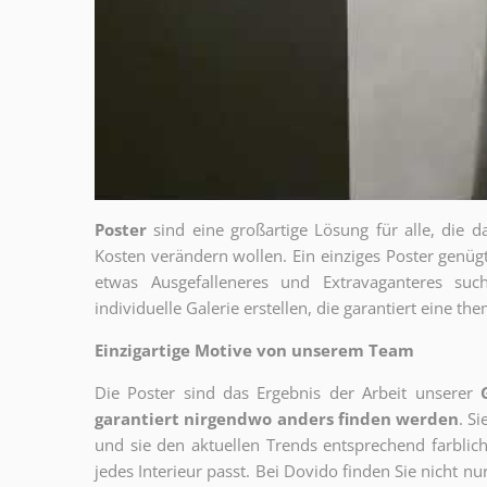
Poster
sind eine großartige Lösung für alle, die d
Kosten verändern wollen. Ein einziges Poster genü
etwas Ausgefalleneres und Extravaganteres su
individuelle Galerie erstellen, die garantiert eine 
Einzigartige Motive von unserem Team
Die Poster sind das Ergebnis der Arbeit unserer
garantiert nirgendwo anders finden werden
. S
und sie den aktuellen Trends entsprechend farblich
jedes Interieur passt. Bei Dovido finden Sie nicht n