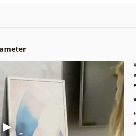
rameter
K
K
P
B
F
A