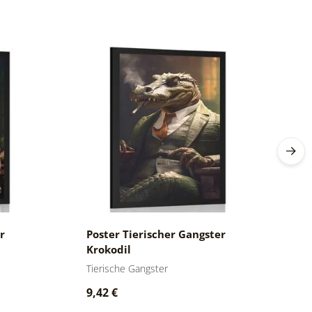
r
Poster Tierischer Gangster
P
Krokodil
P
Tierische Gangster
Ti
9,42 €
9