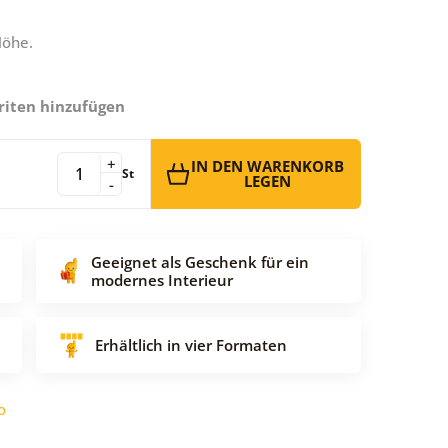
Höhe.
riten hinzufügen
+
IN DEN WARENKORB
St
LEGEN
-
Geeignet als Geschenk für ein
modernes Interieur
Erhältlich in vier Formaten
o