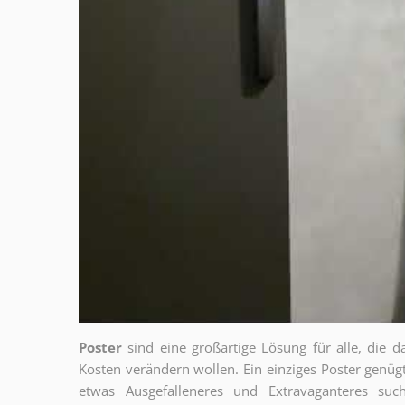
Poster
sind eine großartige Lösung für alle, die d
Kosten verändern wollen. Ein einziges Poster genü
etwas Ausgefalleneres und Extravaganteres su