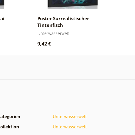
Hai
Poster Surrealistischer
P
Tintenfisch
S
Unterwasserwelt
U
9,42 €
9
ategorien
Unterwasserwelt
ollektion
Unterwasserwelt