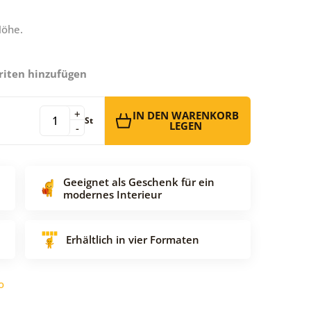
Höhe.
riten hinzufügen
+
IN DEN WARENKORB
St
LEGEN
-
Geeignet als Geschenk für ein
modernes Interieur
Erhältlich in vier Formaten
o