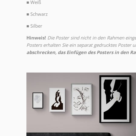
■
Weiß
■
Schwarz
■
Silber
Hinweis!
Die Poster sind nicht in den Rahmen eingeb
Posters erhalten Sie ein separat gedrucktes Poster
abschrecken, das Einfügen des Posters in den Ra