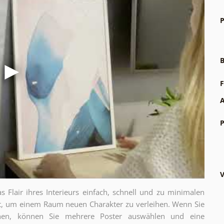
P
B
F
A
P
V
as Flair ihres Interieurs einfach, schnell und zu minimalen
gt, um einem Raum neuen Charakter zu verleihen. Wenn Sie
chen, können Sie mehrere Poster auswählen und eine