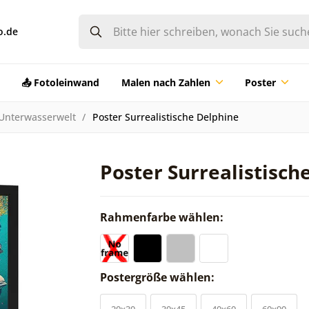
o.de
📤 Fotoleinwand
Malen nach Zahlen
Poster
Unterwasserwelt
Poster Surrealistische Delphine
Poster Surrealistisch
Rahmenfarbe wählen:
Postergröße wählen:
20x30
30x45
40x60
60x90