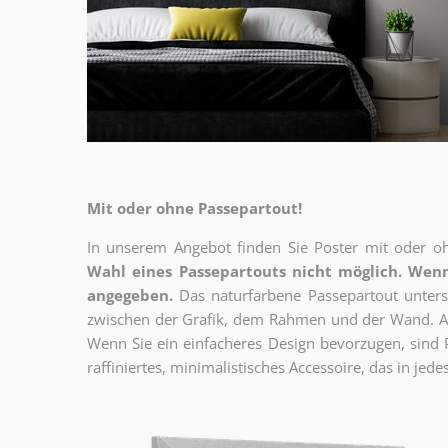
Mit oder ohne Passepartout!
In unserem Angebot finden Sie Poster mit oder oh
Wahl eines Passepartouts nicht möglich.
Wenn
angegeben.
Das naturfarbene Passepartout unterst
zwischen der Grafik, dem Rahmen und der Wand. Au
Wenn Sie ein einfacheres Design bevorzugen, sind Pl
raffiniertes, minimalistisches Accessoire, das in jedes