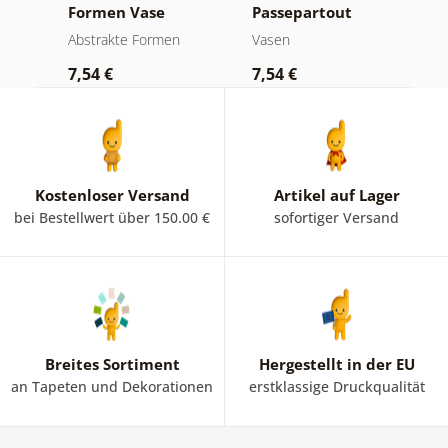
Formen Vase
Passepartout
m
Minimalistische
Abstrakte Formen
Vasen
V
Blumen in der
7,54 €
7,54 €
7
Vase
Kostenloser Versand
Artikel auf Lager
bei Bestellwert über 150.00 €
sofortiger Versand
Breites Sortiment
Hergestellt in der EU
an Tapeten und Dekorationen
erstklassige Druckqualität