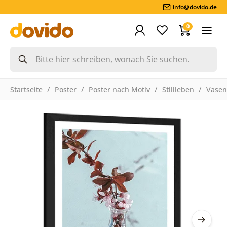
info@dovido.de
0
Startseite
Poster
Poster nach Motiv
Stillleben
Vasen