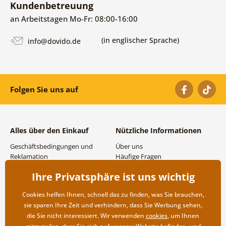
Kundenbetreuung
an Arbeitstagen Mo-Fr: 08:00-16:00
(in englischer Sprache)
info@dovido.de
Folgen Sie uns auf
Alles über den Einkauf
Nützliche Informationen
Geschäftsbedingungen und
Über uns
Reklamation
Häufige Fragen
Datenschutzbestimmungen
Kontakte
Ihre Privatsphäre ist uns wichtig
Versand- und
Großhandel und
Zahlungsmöglichkeiten
Zusammenarbeit
Cookies helfen Ihnen, schnell das zu finden, was Sie brauchen,
Rücksendung der Ware
sie sparen Ihre Zeit und verhindern, dass Sie Werbung sehen,
die Sie nicht interessiert. Wir verwenden
cookies
, um Ihnen