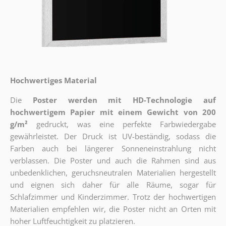
Hochwertiges Material
Die
Poster werden mit HD-Technologie auf
hochwertigem Papier mit einem Gewicht von 200
g/m²
gedruckt, was eine perfekte Farbwiedergabe
gewährleistet. Der Druck ist UV-beständig, sodass die
Farben auch bei längerer Sonneneinstrahlung nicht
verblassen. Die Poster und auch die Rahmen sind aus
unbedenklichen, geruchsneutralen Materialien hergestellt
und eignen sich daher für alle Räume, sogar für
Schlafzimmer und Kinderzimmer. Trotz der hochwertigen
Materialien empfehlen wir, die Poster nicht an Orten mit
hoher Luftfeuchtigkeit zu platzieren.