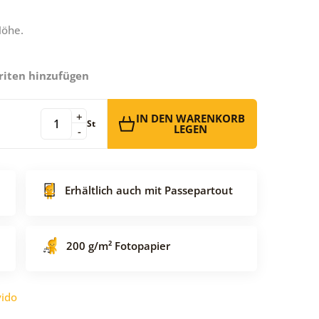
Höhe.
riten hinzufügen
+
IN DEN WARENKORB
St
LEGEN
-
Erhältlich auch mit Passepartout
200 g/m² Fotopapier
ido