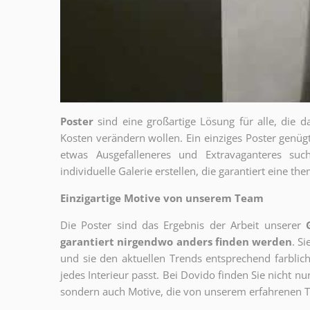
Poster
sind eine großartige Lösung für alle, die d
Kosten verändern wollen. Ein einziges Poster genü
etwas Ausgefalleneres und Extravaganteres su
individuelle Galerie erstellen, die garantiert eine 
Einzigartige Motive von unserem Team
Die Poster sind das Ergebnis der Arbeit unserer
garantiert nirgendwo anders finden werden
. S
und sie den aktuellen Trends entsprechend farblich
jedes Interieur passt. Bei Dovido finden Sie nicht n
sondern auch Motive, die von unserem erfahrenen T