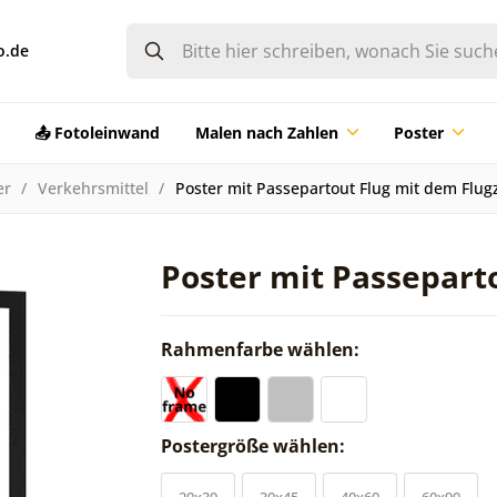
o.de
📤 Fotoleinwand
Malen nach Zahlen
Poster
er
Verkehrsmittel
Poster mit Passepartout Flug mit dem Flug
Poster mit Passepart
Rahmenfarbe wählen:
Postergröße wählen:
20x30
30x45
40x60
60x90