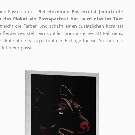
ne Passepartout.
Bei einzelnen Postern ist jedoch die
 das Plakat ein Passepartout hat, wird dies im Text
reicht die Farben und schafft einen zusätzlichen Kontrast
ßerdem entsteht ein subtiler Eindruck eines 3D-Rahmens.
akate ohne Passepartout das Richtige für Sie. Sie sind ein
 Interieur passt.