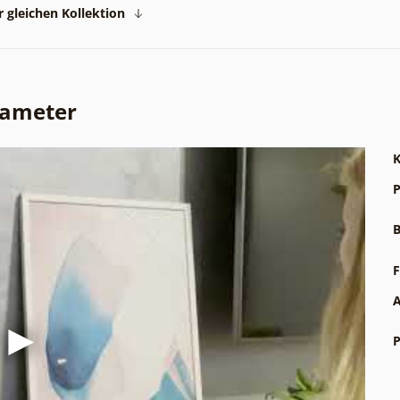
 gleichen Kollektion
rameter
K
P
B
F
A
P