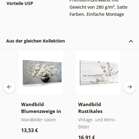
Vorteile USP
Gewicht von 280 g/m²
,
Satte
Farben
,
Einfache Montage
Aus der gleichen Kollektion
Wandbild
Wandbild
W
Blumenzweige in
Rustikales
n
einer schwarzen
Stillleben
M
-
Wandbilder Vasen
Vintage- und Retro-
V
Vase
Bilder
Bi
13,53 €
16,91 €
2