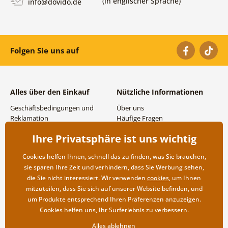
(in englischer Sprache)
info@dovido.de
Folgen Sie uns auf
Alles über den Einkauf
Nützliche Informationen
Geschäftsbedingungen und
Über uns
Reklamation
Häufige Fragen
Datenschutzbestimmungen
Kontakte
Ihre Privatsphäre ist uns wichtig
Versand- und
Großhandel und
Zahlungsmöglichkeiten
Zusammenarbeit
Cookies helfen Ihnen, schnell das zu finden, was Sie brauchen,
Rücksendung der Ware
sie sparen Ihre Zeit und verhindern, dass Sie Werbung sehen,
die Sie nicht interessiert. Wir verwenden
cookies
, um Ihnen
mitzuteilen, dass Sie sich auf unserer Website befinden, und
um Produkte entsprechend Ihren Präferenzen anzuzeigen.
Cookies helfen uns, Ihr Surferlebnis zu verbessern.
Alles ablehnen