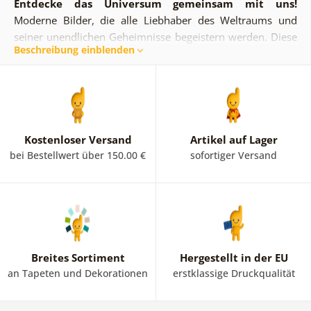
Entdecke das Universum gemeinsam mit uns!
Moderne Bilder, die alle Liebhaber des Weltraums und
seiner unendlichen Geheimnisse begeistern werden. Diese
Beschreibung einblenden
einzigartigen Kunststücke sind nicht zu übersehen. Mit
dieser Astronauten-Serie kannst du auch dein Zuhause
etwas schöner gestalten. Denn diese stilvollen
Bilder im
Hochformat
eignen sich perfekt
für das Wohnzimmer,
das Schlafzimmer, aber auch für das Zimmer eines
Studenten
.
Satte Farben, originelle Gestaltung
– ein
Kostenloser Versand
Artikel auf Lager
Astronaut im All oder auf der Oberfläche eines
bei Bestellwert über 150.00 €
sofortiger Versand
unbekannten Planeten? Die Wahl überlassen wir dir.
Breites Sortiment
Hergestellt in der EU
an Tapeten und Dekorationen
erstklassige Druckqualität