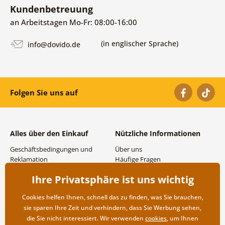
Kundenbetreuung
an Arbeitstagen Mo-Fr: 08:00-16:00
(in englischer Sprache)
info@dovido.de
Folgen Sie uns auf
Alles über den Einkauf
Nützliche Informationen
Geschäftsbedingungen und
Über uns
Reklamation
Häufige Fragen
Datenschutzbestimmungen
Kontakte
Ihre Privatsphäre ist uns wichtig
Versand- und
Großhandel und
Zahlungsmöglichkeiten
Zusammenarbeit
Cookies helfen Ihnen, schnell das zu finden, was Sie brauchen,
Rücksendung der Ware
sie sparen Ihre Zeit und verhindern, dass Sie Werbung sehen,
die Sie nicht interessiert. Wir verwenden
cookies
, um Ihnen