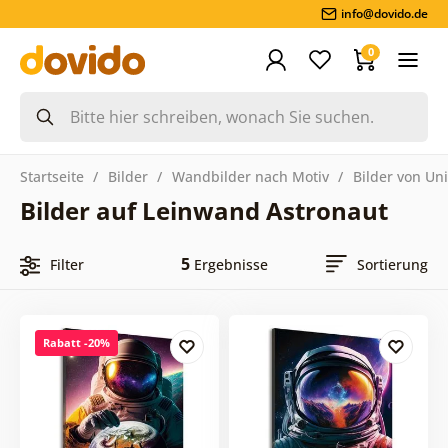
info@dovido.de
0
Startseite
Bilder
Wandbilder nach Motiv
Bilder von Un
Bilder auf Leinwand Astronaut
5
Filter
Ergebnisse
Sortierung
Rabatt -20%