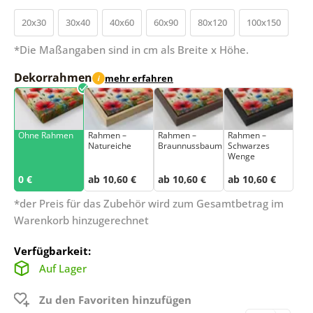
20x30
30x40
40x60
60x90
80x120
100x150
*Die Maßangaben sind in cm als Breite x Höhe.
Dekorrahmen
mehr erfahren
i
Ohne Rahmen
Rahmen –
Rahmen –
Rahmen –
Natureiche
Braunnussbaum
Schwarzes
Wenge
0 €
ab 10,60 €
ab 10,60 €
ab 10,60 €
*der Preis für das Zubehör wird zum Gesamtbetrag im
Warenkorb hinzugerechnet
Verfügbarkeit:
Auf Lager
Zu den Favoriten hinzufügen