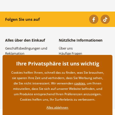
Folgen Sie uns auf
Alles über den Einkauf
Nützliche Informationen
Geschäftsbedingungen und
Über uns
Reklamation
Häufige Fragen
Datenschutzbestimmungen
Kontakte
Ihre Privatsphäre ist uns wichtig
Versand- und
Großhandel und
Zahlungsmöglichkeiten
Zusammenarbeit
Cookies helfen Ihnen, schnell das zu finden, was Sie brauchen,
Rücksendung der Ware
sie sparen Ihre Zeit und verhindern, dass Sie Werbung sehen,
die Sie nicht interessiert. Wir verwenden
cookies
, um Ihnen
mitzuteilen, dass Sie sich auf unserer Website befinden, und
um Produkte entsprechend Ihren Präferenzen anzuzeigen.
Cookies helfen uns, Ihr Surferlebnis zu verbessern.
Alles ablehnen