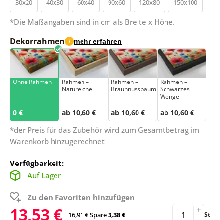
30x20
40x30
60x40
90x60
120x80
150x100
*Die Maßangaben sind in cm als Breite x Höhe.
Dekorrahmen
mehr erfahren
i
Ohne Rahmen
Rahmen –
Rahmen –
Rahmen –
Natureiche
Braunnussbaum
Schwarzes
Wenge
0 €
ab 10,60 €
ab 10,60 €
ab 10,60 €
*der Preis für das Zubehör wird zum Gesamtbetrag im
Warenkorb hinzugerechnet
Verfügbarkeit:
Auf Lager
Zu den Favoriten hinzufügen
13,53 €
+
16,91 €
Spare
3,38 €
St
-