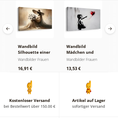
Wandbild
Wandbild
W
Silhouette einer
Mädchen und
e
Frau mit Blumen
fliegendes Herz
m
n
Wandbilder Frauen
Wandbilder Frauen
W
16,91 €
13,53 €
1
Kostenloser Versand
Artikel auf Lager
bei Bestellwert über 150.00 €
sofortiger Versand