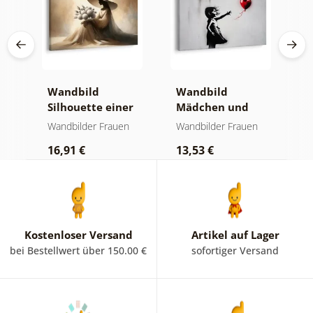
Wandbild
Wandbild
W
Silhouette einer
Mädchen und
e
Frau mit Blumen
fliegendes Herz
m
n
Wandbilder Frauen
Wandbilder Frauen
W
16,91 €
13,53 €
1
Kostenloser Versand
Artikel auf Lager
bei Bestellwert über 150.00 €
sofortiger Versand