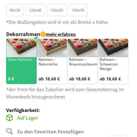
90x30
120x40
135x45
150x50
*Die Maßangaben sind in cm als Breite x Höhe.
Dekorrahmen
mehr erfahren
i
Ohne Rahmen
Rahmen –
Rahmen –
Rahmen –
Natureiche
Braunnussbaum
Schwarzes
Wenge
0 €
ab 18,68 €
ab 18,68 €
ab 18,68 €
*der Preis für das Zubehör wird zum Gesamtbetrag im
Warenkorb hinzugerechnet
Verfügbarkeit:
Auf Lager
Zu den Favoriten hinzufügen