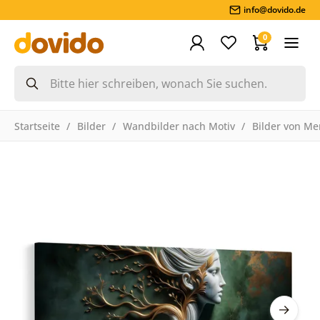
info@dovido.de
0
Startseite
Bilder
Wandbilder nach Motiv
Bilder von M