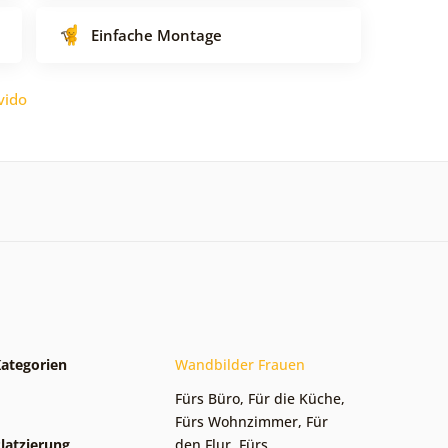
Einfache Montage
vido
ategorien
Wandbilder Frauen
Fürs Büro
,
Für die Küche
,
Fürs Wohnzimmer
,
Für
latzierung
den Flur
,
Fürs