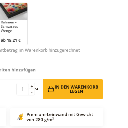
Rahmen –
Schwarzes
Wenge
ab 15,21 €
amtbetrag im Warenkorb hinzugerechnet
riten hinzufügen
+
IN DEN WARENKORB
St
LEGEN
-
Premium-Leinwand mit Gewicht
von 280 g/m²