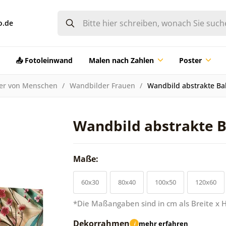
o.de
📤 Fotoleinwand
Malen nach Zahlen
Poster
der von Menschen
Wandbilder Frauen
Wandbild abstrakte Ba
Wandbild abstrakte B
Maße:
60x30
80x40
100x50
120x60
*Die Maßangaben sind in cm als Breite x 
Dekorrahmen
mehr erfahren
i