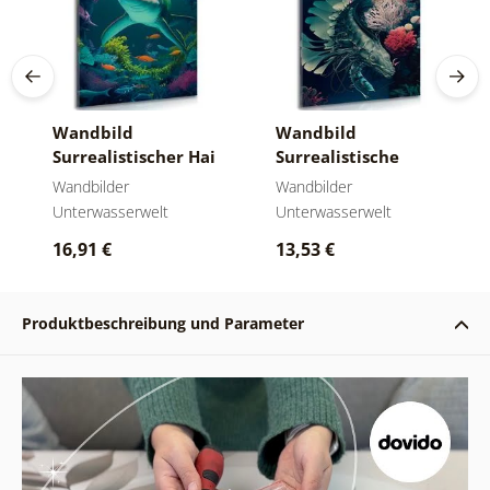
Wandbild
Wandbild
Surrealistischer Hai
Surrealistische
Garnele
Wandbilder
Wandbilder
Unterwasserwelt
Unterwasserwelt
16,91 €
13,53 €
Produktbeschreibung und Parameter