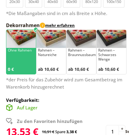
20x30
30x40
40x60
60x90
80x120
100x150
*Die Maßangaben sind in cm als Breite x Höhe.
Dekorrahmen
mehr erfahren
i
Ohne Rahmen
Rahmen –
Rahmen –
Rahmen –
Natureiche
Braunnussbaum
Schwarzes
Wenge
0 €
ab 10,60 €
ab 10,60 €
ab 10,60 €
*der Preis für das Zubehör wird zum Gesamtbetrag im
Warenkorb hinzugerechnet
Verfügbarkeit:
Auf Lager
Zu den Favoriten hinzufügen
13,53 €
+
16,91 €
Spare
3,38 €
St
-