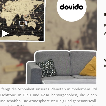
B
F
A
V
 fängt die Schönheit unseres Planeten in modernem Stil
 Lichttöne in Blau und Rosa hervorgehoben, die einen
nd schaffen. Die Atmosphäre ist ruhig und geheimnisvoll,