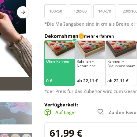
100x50
120x60
140x70
200x10
*Die Maßangaben sind in cm als Breite x 
Dekorrahmen
mehr erfahren
i
Ohne Rahmen
Rahmen –
Rahmen –
Natureiche
Braunnussbaum
0 €
ab 22,11 €
ab 22,11 €
*der Preis für das Zubehör wird zum Ges
Verfügbarkeit:
Auf Lager
Zu den Favo
61,99 €