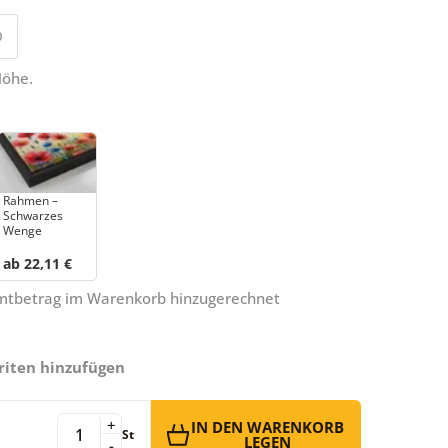
0
Höhe.
Rahmen –
Schwarzes
Wenge
ab 22,11 €
amtbetrag im Warenkorb hinzugerechnet
riten hinzufügen
+
IN DEN WARENKORB
St
LEGEN
-