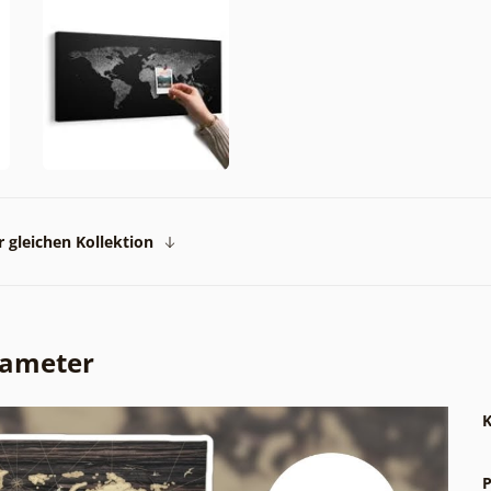
 gleichen Kollektion
rameter
K
P