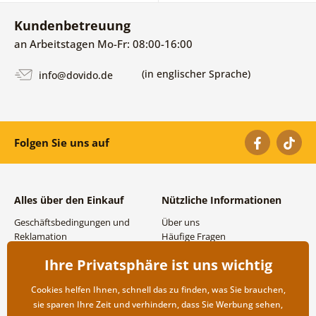
Kundenbetreuung
an Arbeitstagen Mo-Fr: 08:00-16:00
(in englischer Sprache)
info@dovido.de
Folgen Sie uns auf
Alles über den Einkauf
Nützliche Informationen
Geschäftsbedingungen und
Über uns
Reklamation
Häufige Fragen
Datenschutzbestimmungen
Kontakte
Ihre Privatsphäre ist uns wichtig
Versand- und
Großhandel und
Zahlungsmöglichkeiten
Zusammenarbeit
Cookies helfen Ihnen, schnell das zu finden, was Sie brauchen,
Rücksendung der Ware
sie sparen Ihre Zeit und verhindern, dass Sie Werbung sehen,