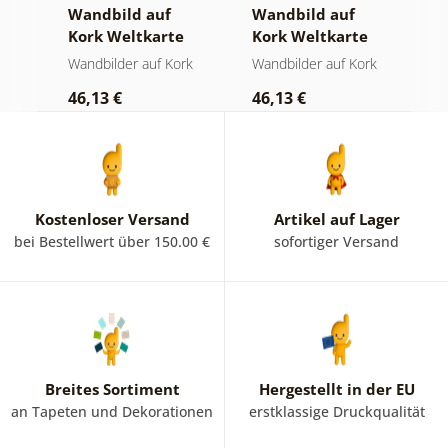
Wandbild auf
Wandbild auf
S
Kork Weltkarte
Kork Weltkarte
M
auf hölzernem
auf Holz
O
rk
Wandbilder auf Kork
Wandbilder auf Kork
S
Hintergrund
46,13 €
46,13 €
1
Kostenloser Versand
Artikel auf Lager
bei Bestellwert über 150.00 €
sofortiger Versand
Breites Sortiment
Hergestellt in der EU
an Tapeten und Dekorationen
erstklassige Druckqualität