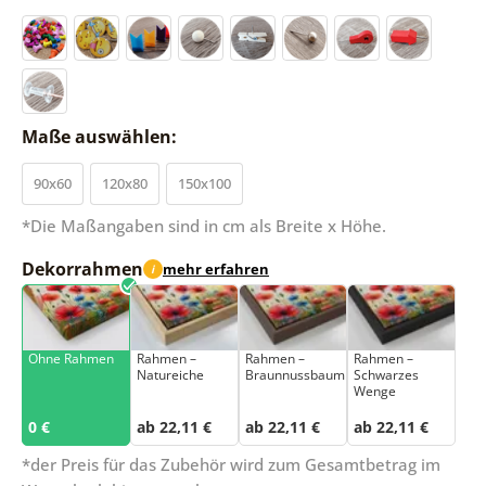
Maße auswählen:
90x60
120x80
150x100
*Die Maßangaben sind in cm als Breite x Höhe.
Dekorrahmen
mehr erfahren
i
Ohne Rahmen
Rahmen –
Rahmen –
Rahmen –
Natureiche
Braunnussbaum
Schwarzes
Wenge
0 €
ab 22,11 €
ab 22,11 €
ab 22,11 €
*der Preis für das Zubehör wird zum Gesamtbetrag im