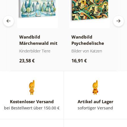
ges
Wandbild
Wandbild
W
Märchenwald mit
Psychedelische
K
Fuchs und Eulen
Katzen
z
Kinderbilder Tiere
Bilder von Katzen
K
P
W
23,58 €
16,91 €
2
Kostenloser Versand
Artikel auf Lager
bei Bestellwert über 150.00 €
sofortiger Versand