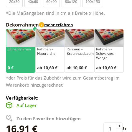
20x30
40x60
60x90
80x120
100x150
*Die Maßangaben sind in cm als Breite x Höhe.
Dekorrahmen
mehr erfahren
i
Ohne Rahmen
Rahmen –
Rahmen –
Rahmen –
Natureiche
Braunnussbaum
Schwarzes
Wenge
0 €
ab 10,60 €
ab 10,60 €
ab 10,60 €
*der Preis für das Zubehör wird zum Gesamtbetrag im
Warenkorb hinzugerechnet
Verfügbarkeit:
Auf Lager
Zu den Favoriten hinzufügen
16,91 €
+
St
-