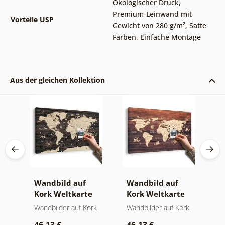
Ökologischer Druck
,
Premium-Leinwand mit
Vorteile USP
Gewicht von 280 g/m²
,
Satte
Farben
,
Einfache Montage
Aus der gleichen Kollektion
Wandbild auf
Wandbild auf
W
Kork Weltkarte
Kork Weltkarte
K
ren
auf hölzernem
auf Holz
W
Wandbilder auf Kork
Wandbilder auf Kork
W
Hintergrund