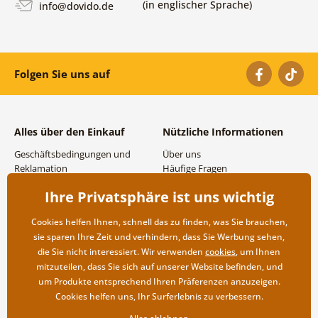
(in englischer Sprache)
info@dovido.de
Folgen Sie uns auf
Alles über den Einkauf
Nützliche Informationen
Geschäftsbedingungen und
Über uns
Reklamation
Häufige Fragen
Datenschutzbestimmungen
Kontakte
Ihre Privatsphäre ist uns wichtig
Versand- und
Großhandel und
Zahlungsmöglichkeiten
Zusammenarbeit
Cookies helfen Ihnen, schnell das zu finden, was Sie brauchen,
Rücksendung der Ware
sie sparen Ihre Zeit und verhindern, dass Sie Werbung sehen,
die Sie nicht interessiert. Wir verwenden
cookies
, um Ihnen
mitzuteilen, dass Sie sich auf unserer Website befinden, und
um Produkte entsprechend Ihren Präferenzen anzuzeigen.
Cookies helfen uns, Ihr Surferlebnis zu verbessern.