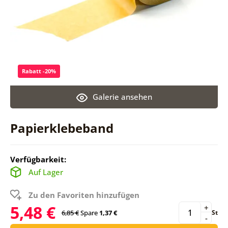
Rabatt -20%
Galerie ansehen
Papierklebeband
Verfügbarkeit:
Auf Lager
Zu den Favoriten hinzufügen
5,48 €
+
6,85 €
Spare
1,37 €
St
-