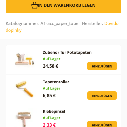
IN DEN WARENKORB LEGEN
Katalognummer: A1-acc_paper_tape Hersteller:
Dovido
doplnky
Zubehör für Fototapeten
Auf Lager
24,58 €
HINZUFÜGEN
Tapetenroller
Auf Lager
6,85 €
HINZUFÜGEN
Klebepinsel
Auf Lager
2,33 €
HINZUFÜGEN