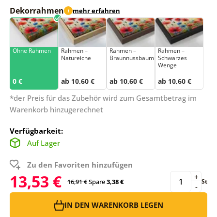
Dekorrahmen
mehr erfahren
i
Ohne Rahmen
Rahmen –
Rahmen –
Rahmen –
Natureiche
Braunnussbaum
Schwarzes
Wenge
0 €
ab 10,60 €
ab 10,60 €
ab 10,60 €
*der Preis für das Zubehör wird zum Gesamtbetrag im
Warenkorb hinzugerechnet
Verfügbarkeit:
Auf Lager
Zu den Favoriten hinzufügen
13,53 €
+
16,91 €
Spare
3,38 €
St
-
IN DEN WARENKORB LEGEN