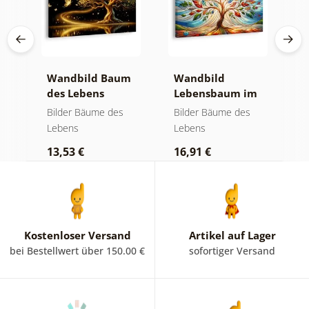
Wandbild Baum
Wandbild
W
des Lebens
Lebensbaum im
l
goldene Magie
bunten
f
Bilder Bäume des
Bilder Bäume des
B
Glasfenster
Lebens
Lebens
L
13,53 €
16,91 €
1
Kostenloser Versand
Artikel auf Lager
bei Bestellwert über 150.00 €
sofortiger Versand