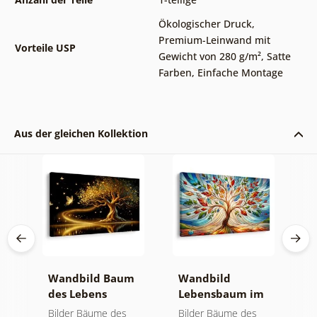
Ökologischer Druck
,
Premium-Leinwand mit
Vorteile USP
Gewicht von 280 g/m²
,
Satte
Farben
,
Einfache Montage
Aus der gleichen Kollektion
Wandbild Baum
Wandbild
W
des Lebens
Lebensbaum im
l
goldene Magie
bunten
f
Bilder Bäume des
Bilder Bäume des
B