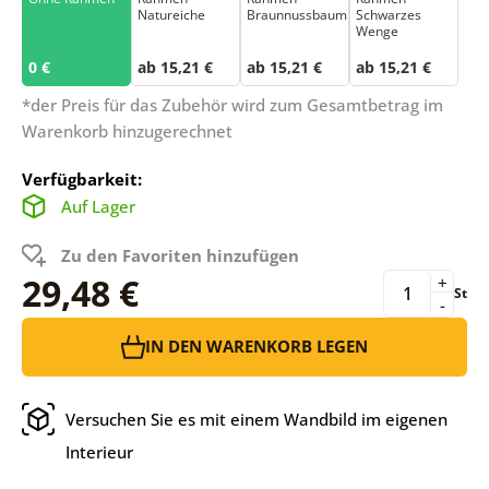
Natureiche
Braunnussbaum
Schwarzes
Wenge
0 €
ab 15,21 €
ab 15,21 €
ab 15,21 €
*der Preis für das Zubehör wird zum Gesamtbetrag im
Warenkorb hinzugerechnet
Verfügbarkeit:
Auf Lager
Zu den Favoriten hinzufügen
29,48 €
+
St
-
IN DEN WARENKORB LEGEN
Versuchen Sie es mit einem Wandbild im eigenen
Interieur