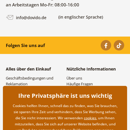
an Arbeitstagen Mo-Fr: 08:00-16:00
(in englischer Sprache)
info@dovido.de
Folgen Sie uns auf
Alles über den Einkauf
Nützliche Informationen
Geschäftsbedingungen und
Über uns
Reklamation
Häufige Fragen
Datenschutzbestimmungen
Kontakte
Ihre Privatsphäre ist uns wichtig
Versand- und
Großhandel und
Zahlungsmöglichkeiten
Zusammenarbeit
Cookies helfen Ihnen, schnell das zu finden, was Sie brauchen,
Rücksendung der Ware
sie sparen Ihre Zeit und verhindern, dass Sie Werbung sehen,
die Sie nicht interessiert. Wir verwenden
cookies
, um Ihnen
mitzuteilen, dass Sie sich auf unserer Website befinden, und