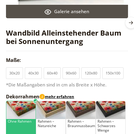
Galerie ansehen
Wandbild Alleinstehender Baum
bei Sonnenuntergang
Maße:
30x20
40x30
60x40
90x60
120x80
150x100
*Die Maßangaben sind in cm als Breite x Höhe.
Dekorrahmen
mehr erfahren
i
Ohne Rahmen
Rahmen –
Rahmen –
Rahmen –
Natureiche
Braunnussbaum
Schwarzes
Wenge