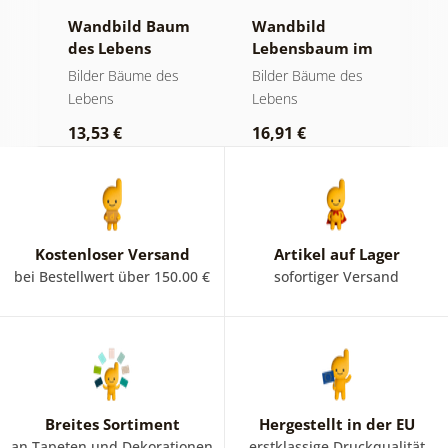
Wandbild Baum
Wandbild
W
des Lebens
Lebensbaum im
S
der
goldene Magie
bunten
a
Bilder Bäume des
Bilder Bäume des
B
Glasfenster
Lebens
Lebens
L
13,53 €
16,91 €
1
Kostenloser Versand
Artikel auf Lager
bei Bestellwert über 150.00 €
sofortiger Versand
Breites Sortiment
Hergestellt in der EU
an Tapeten und Dekorationen
erstklassige Druckqualität