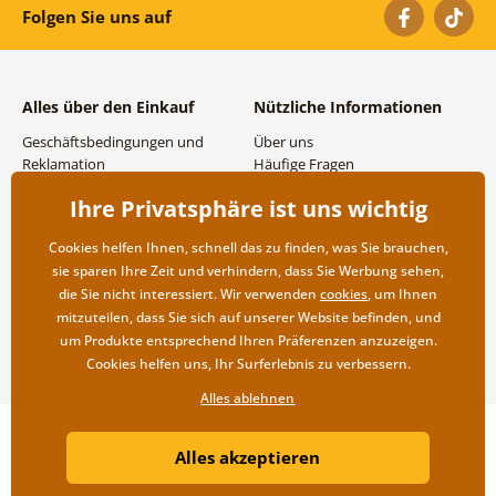
Folgen Sie uns auf
Alles über den Einkauf
Nützliche Informationen
Geschäftsbedingungen und
Über uns
Reklamation
Häufige Fragen
Datenschutzbestimmungen
Kontakte
Ihre Privatsphäre ist uns wichtig
Versand- und
Großhandel und
Zahlungsmöglichkeiten
Zusammenarbeit
Cookies helfen Ihnen, schnell das zu finden, was Sie brauchen,
Rücksendung der Ware
sie sparen Ihre Zeit und verhindern, dass Sie Werbung sehen,
die Sie nicht interessiert. Wir verwenden
cookies
, um Ihnen
mitzuteilen, dass Sie sich auf unserer Website befinden, und
um Produkte entsprechend Ihren Präferenzen anzuzeigen.
Cookies helfen uns, Ihr Surferlebnis zu verbessern.
Alles ablehnen
Copyright ©2019 © Dovido.de.
Alles akzeptieren
Webdesign
Litvanyi.sk
| Online-Shop erstellt von