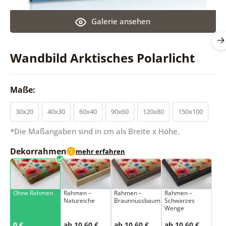
Galerie ansehen
Wandbild Arktisches Polarlicht
Maße:
30x20
40x30
60x40
90x60
120x80
150x100
*Die Maßangaben sind in cm als Breite x Höhe.
Dekorrahmen
mehr erfahren
i
Ohne Rahmen
Rahmen –
Rahmen –
Rahmen –
Natureiche
Braunnussbaum
Schwarzes
Wenge
0 €
ab 10,60 €
ab 10,60 €
ab 10,60 €