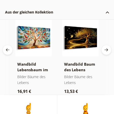
Aus der gleichen Kollektion
Wandbild
Wandbild Baum
W
Lebensbaum im
des Lebens
S
bunten
goldene Magie
a
Bilder Bäume des
Bilder Bäume des
B
Glasfenster
Lebens
Lebens
L
16,91 €
13,53 €
1