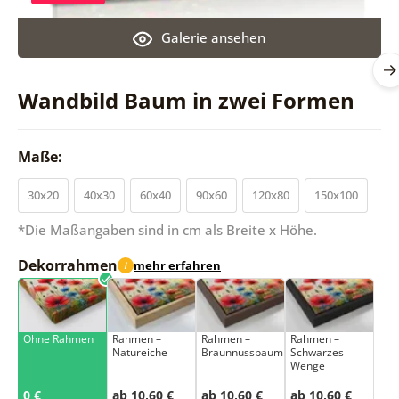
Galerie ansehen
Wandbild Baum in zwei Formen
Maße:
30x20
40x30
60x40
90x60
120x80
150x100
*Die Maßangaben sind in cm als Breite x Höhe.
Dekorrahmen
mehr erfahren
i
Ohne Rahmen
Rahmen –
Rahmen –
Rahmen –
Natureiche
Braunnussbaum
Schwarzes
Wenge
0 €
ab 10,60 €
ab 10,60 €
ab 10,60 €