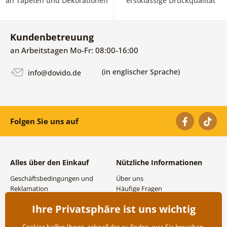
an Tapeten und Dekorationen
erstklassige Druckqualität
Kundenbetreuung
an Arbeitstagen Mo-Fr: 08:00-16:00
(in englischer Sprache)
info@dovido.de
Folgen Sie uns auf
Alles über den Einkauf
Nützliche Informationen
Geschäftsbedingungen und
Über uns
Reklamation
Häufige Fragen
Datenschutzbestimmungen
Kontakte
Ihre Privatsphäre ist uns wichtig
Versand- und
Großhandel und
Zahlungsmöglichkeiten
Zusammenarbeit
Cookies helfen Ihnen, schnell das zu finden, was Sie brauchen,