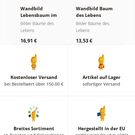
Wandbild
Wandbild Baum
W
Lebensbaum im
des Lebens
S
bunten
goldene Magie
a
Bilder Bäume des
Bilder Bäume des
B
Glasfenster
Lebens
Lebens
L
16,91 €
13,53 €
1
Kostenloser Versand
Artikel auf Lager
bei Bestellwert über 150.00 €
sofortiger Versand
Breites Sortiment
Hergestellt in der EU