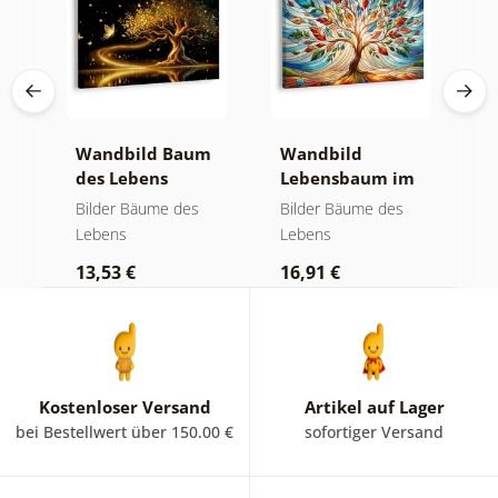
Wandbild Baum
Wandbild
W
des Lebens
Lebensbaum im
S
der
goldene Magie
bunten
a
Bilder Bäume des
Bilder Bäume des
B
Glasfenster
Lebens
Lebens
L
13,53 €
16,91 €
1
Kostenloser Versand
Artikel auf Lager
bei Bestellwert über 150.00 €
sofortiger Versand