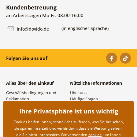
Kundenbetreuung
an Arbeitstagen Mo-Fr: 08:00-16:00
(in englischer Sprache)
info@dovido.de
Folgen Sie uns auf
Alles über den Einkauf
Nützliche Informationen
Geschäftsbedingungen und
Über uns
Reklamation
Häufige Fragen
Datenschutzbestimmungen
Kontakte
Ihre Privatsphäre ist uns wichtig
Versand- und
Großhandel und
Zahlungsmöglichkeiten
Zusammenarbeit
Cookies helfen Ihnen, schnell das zu finden, was Sie brauchen,
Rücksendung der Ware
sie sparen Ihre Zeit und verhindern, dass Sie Werbung sehen,
die Sie nicht interessiert. Wir verwenden
cookies
, um Ihnen