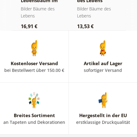
Lebensbaum im
des Lebens
S
bunten
goldene Magie
a
Bilder Bäume des
Bilder Bäume des
B
Glasfenster
Lebens
Lebens
L
16,91 €
13,53 €
1
Kostenloser Versand
Artikel auf Lager
bei Bestellwert über 150.00 €
sofortiger Versand
Breites Sortiment
Hergestellt in der EU
an Tapeten und Dekorationen
erstklassige Druckqualität