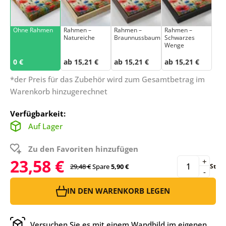
Ohne Rahmen
Rahmen –
Rahmen –
Rahmen –
Natureiche
Braunnussbaum
Schwarzes
Wenge
0 €
ab 15,21 €
ab 15,21 €
ab 15,21 €
*der Preis für das Zubehör wird zum Gesamtbetrag im
Warenkorb hinzugerechnet
Verfügbarkeit:
Auf Lager
Zu den Favoriten hinzufügen
23,58 €
+
29,48 €
Spare
5,90 €
St
-
IN DEN WARENKORB LEGEN
Versuchen Sie es mit einem Wandbild im eigenen