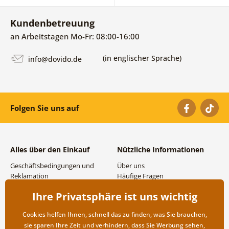
Kundenbetreuung
an Arbeitstagen Mo-Fr: 08:00-16:00
(in englischer Sprache)
info@dovido.de
Folgen Sie uns auf
Alles über den Einkauf
Nützliche Informationen
Geschäftsbedingungen und
Über uns
Reklamation
Häufige Fragen
Datenschutzbestimmungen
Kontakte
Ihre Privatsphäre ist uns wichtig
Versand- und
Großhandel und
Zahlungsmöglichkeiten
Zusammenarbeit
Cookies helfen Ihnen, schnell das zu finden, was Sie brauchen,
Rücksendung der Ware
sie sparen Ihre Zeit und verhindern, dass Sie Werbung sehen,