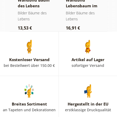
Wandbild Baum
Wandbild
W
des Lebens
Lebensbaum im
S
der
goldene Magie
bunten
a
Bilder Bäume des
Bilder Bäume des
B
Glasfenster
Lebens
Lebens
L
13,53 €
16,91 €
1
Kostenloser Versand
Artikel auf Lager
bei Bestellwert über 150.00 €
sofortiger Versand
Breites Sortiment
Hergestellt in der EU
an Tapeten und Dekorationen
erstklassige Druckqualität