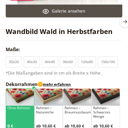
Galerie ansehen
Wandbild Wald in Herbstfarben
Maße:
30x20
40x30
60x40
90x60
120x80
150x100
*Die Maßangaben sind in cm als Breite x Höhe.
Dekorrahmen
mehr erfahren
i
Ohne Rahmen
Rahmen –
Rahmen –
Rahmen –
Natureiche
Braunnussbaum
Schwarzes
Wenge
0 €
ab 10,60 €
ab 10,60 €
ab 10,60 €