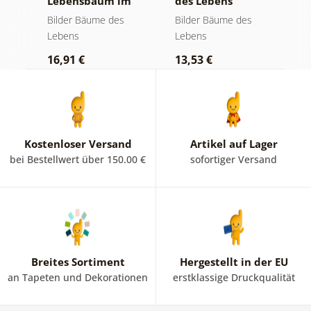
Lebensbaum im
des Lebens
S
bunten
goldene Magie
a
Bilder Bäume des
Bilder Bäume des
B
Glasfenster
Lebens
Lebens
L
16,91 €
13,53 €
1
Kostenloser Versand
Artikel auf Lager
bei Bestellwert über 150.00 €
sofortiger Versand
Breites Sortiment
Hergestellt in der EU
an Tapeten und Dekorationen
erstklassige Druckqualität