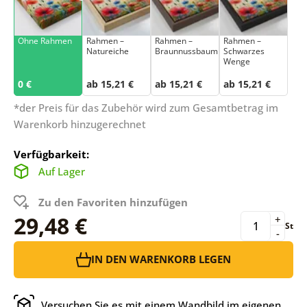
Ohne Rahmen
Rahmen –
Rahmen –
Rahmen –
Natureiche
Braunnussbaum
Schwarzes
Wenge
0 €
ab 15,21 €
ab 15,21 €
ab 15,21 €
*der Preis für das Zubehör wird zum Gesamtbetrag im
Warenkorb hinzugerechnet
Verfügbarkeit:
Auf Lager
Zu den Favoriten hinzufügen
29,48 €
+
St
-
IN DEN WARENKORB LEGEN
Versuchen Sie es mit einem Wandbild im eigenen