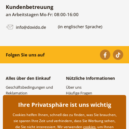
Kundenbetreuung
an Arbeitstagen Mo-Fr: 08:00-16:00
(in englischer Sprache)
info@dovido.de
Folgen Sie uns auf
Alles über den Einkauf
Nützliche Informationen
Geschäftsbedingungen und
Über uns
Reklamation
Häufige Fragen
Datenschutzbestimmungen
Kontakte
Ihre Privatsphäre ist uns wichtig
Versand- und
Großhandel und
Zahlungsmöglichkeiten
Zusammenarbeit
Cookies helfen Ihnen, schnell das zu finden, was Sie brauchen,
Rücksendung der Ware
sie sparen Ihre Zeit und verhindern, dass Sie Werbung sehen,
die Sie nicht interessiert. Wir verwenden
cookies
, um Ihnen