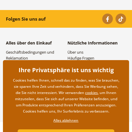
Folgen Sie uns auf
Alles über den Einkauf
Nützliche Informationen
Geschäftsbedingungen und
Über uns
Reklamation
Häufige Fragen
Datenschutzbestimmungen
Kontakte
Ihre Privatsphäre ist uns wichtig
Versand- und
Großhandel und
Zahlungsmöglichkeiten
Zusammenarbeit
Cookies helfen Ihnen, schnell das zu finden, was Sie brauchen,
Rücksendung der Ware
sie sparen Ihre Zeit und verhindern, dass Sie Werbung sehen,
die Sie nicht interessiert. Wir verwenden
cookies
, um Ihnen
mitzuteilen, dass Sie sich auf unserer Website befinden, und
um Produkte entsprechend Ihren Präferenzen anzuzeigen.
Cookies helfen uns, Ihr Surferlebnis zu verbessern.
Alles ablehnen
Copyright ©2019 © Dovido.de.