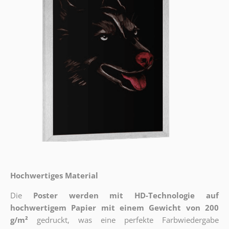
Hochwertiges Material
Die
Poster werden mit HD-Technologie auf
hochwertigem Papier mit einem Gewicht von 200
g/m²
gedruckt, was eine perfekte Farbwiedergabe