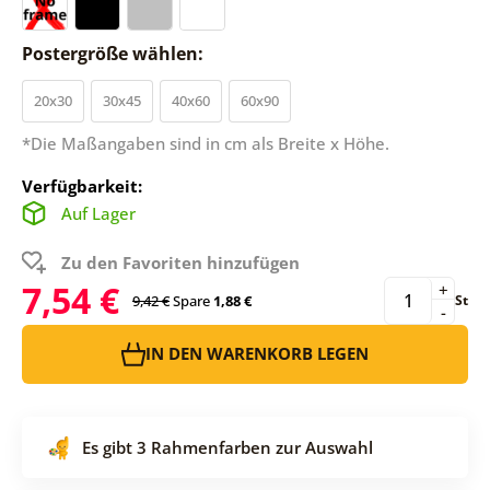
Postergröße wählen:
20x30
30x45
40x60
60x90
*Die Maßangaben sind in cm als Breite x Höhe.
Verfügbarkeit:
Auf Lager
Zu den Favoriten hinzufügen
7,54 €
+
9,42 €
Spare
1,88 €
St
-
IN DEN WARENKORB LEGEN
Es gibt 3 Rahmenfarben zur Auswahl