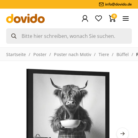
info@dovido.de
0
Startseite
Poster
Poster nach Motiv
Tiere
Büffel