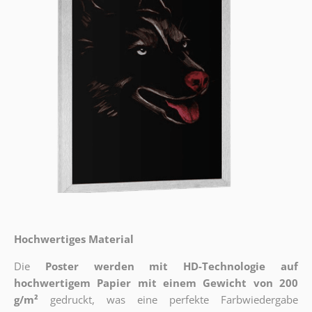
Hochwertiges Material
Die
Poster werden mit HD-Technologie auf
hochwertigem Papier mit einem Gewicht von 200
g/m²
gedruckt, was eine perfekte Farbwiedergabe