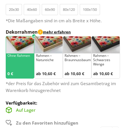
20x30
40x60
60x90
80x120
100x150
*Die Maßangaben sind in cm als Breite x Höhe.
Dekorrahmen
mehr erfahren
i
Ohne Rahmen
Rahmen –
Rahmen –
Rahmen –
Natureiche
Braunnussbaum
Schwarzes
Wenge
0 €
ab 10,60 €
ab 10,60 €
ab 10,60 €
*der Preis für das Zubehör wird zum Gesamtbetrag im
Warenkorb hinzugerechnet
Verfügbarkeit:
Auf Lager
Zu den Favoriten hinzufügen