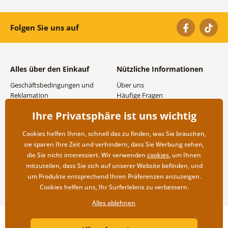
Folgen Sie uns auf
Alles über den Einkauf
Nützliche Informationen
Geschäftsbedingungen und
Über uns
Reklamation
Häufige Fragen
Datenschutzbestimmungen
Kontakte
Ihre Privatsphäre ist uns wichtig
Versand- und
Großhandel und
Zahlungsmöglichkeiten
Zusammenarbeit
Cookies helfen Ihnen, schnell das zu finden, was Sie brauchen,
Rücksendung der Ware
sie sparen Ihre Zeit und verhindern, dass Sie Werbung sehen,
die Sie nicht interessiert. Wir verwenden
cookies
, um Ihnen
mitzuteilen, dass Sie sich auf unserer Website befinden, und
um Produkte entsprechend Ihren Präferenzen anzuzeigen.
Cookies helfen uns, Ihr Surferlebnis zu verbessern.
Alles ablehnen
Copyright ©2019 © Dovido.de.