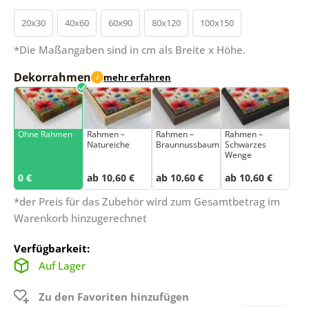
20x30
40x60
60x90
80x120
100x150
*Die Maßangaben sind in cm als Breite x Höhe.
Dekorrahmen
mehr erfahren
i
Ohne Rahmen
Rahmen –
Rahmen –
Rahmen –
Natureiche
Braunnussbaum
Schwarzes
Wenge
0 €
ab 10,60 €
ab 10,60 €
ab 10,60 €
*der Preis für das Zubehör wird zum Gesamtbetrag im
Warenkorb hinzugerechnet
Verfügbarkeit:
Auf Lager
Zu den Favoriten hinzufügen