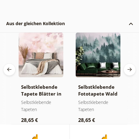
Aus der gleichen Kollektion
e
Selbstklebende
Selbstklebende
S
Tapete Blätter in
Fototapete Wald
T
Pastelltönen
im Nebel
m
Selbstklebende
Selbstklebende
S
Tapeten
Tapeten
T
28,65 €
28,65 €
2