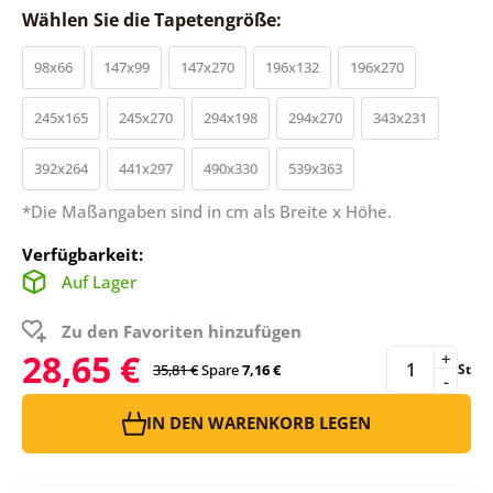
Wählen Sie die Tapetengröße:
98x66
147x99
147x270
196x132
196x270
245x165
245x270
294x198
294x270
343x231
392x264
441x297
490x330
539x363
*Die Maßangaben sind in cm als Breite x Höhe.
Verfügbarkeit:
Auf Lager
Zu den Favoriten hinzufügen
28,65 €
+
35,81 €
Spare
7,16 €
St
-
IN DEN WARENKORB LEGEN