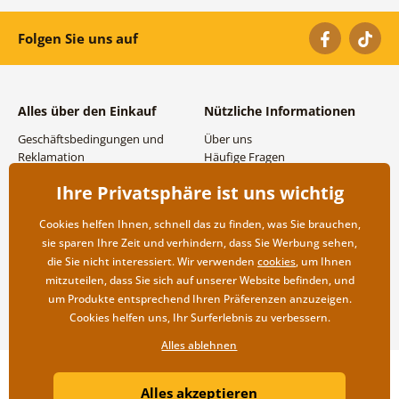
Folgen Sie uns auf
Alles über den Einkauf
Nützliche Informationen
Geschäftsbedingungen und
Über uns
Reklamation
Häufige Fragen
Datenschutzbestimmungen
Kontakte
Ihre Privatsphäre ist uns wichtig
Versand- und
Großhandel und
Zahlungsmöglichkeiten
Zusammenarbeit
Cookies helfen Ihnen, schnell das zu finden, was Sie brauchen,
Rücksendung der Ware
sie sparen Ihre Zeit und verhindern, dass Sie Werbung sehen,
die Sie nicht interessiert. Wir verwenden
cookies
, um Ihnen
mitzuteilen, dass Sie sich auf unserer Website befinden, und
um Produkte entsprechend Ihren Präferenzen anzuzeigen.
Cookies helfen uns, Ihr Surferlebnis zu verbessern.
Alles ablehnen
Copyright ©2019 © Dovido.de.
Alles akzeptieren
Webdesign
Litvanyi.sk
| Online-Shop erstellt von