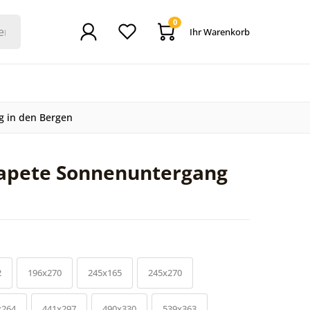
0
Ihr Warenkorb
g in den Bergen
tapete Sonnenuntergang
2
196x270
245x165
245x270
x264
441x297
490x330
539x363