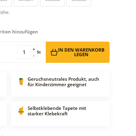
Höhe.
riten hinzufügen
+
IN DEN WARENKORB
St
LEGEN
-
Geruchsneutrales Produkt, auch
für Kinderzimmer geeignet
Selbstklebende Tapete mit
starker Klebekraft