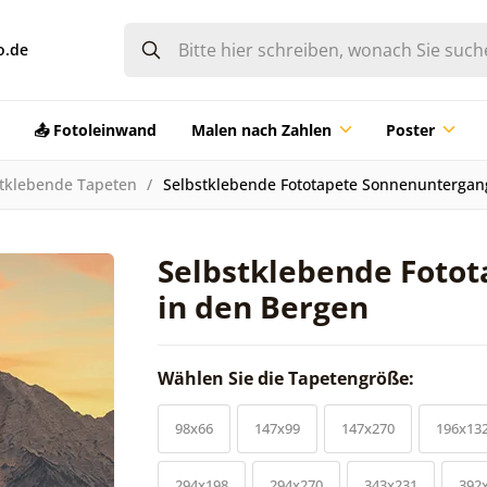
o.de
📤 Fotoleinwand
Malen nach Zahlen
Poster
tklebende Tapeten
Selbstklebende Fototapete Sonnenuntergan
Selbstklebende Foto
in den Bergen
Wählen Sie die Tapetengröße:
98x66
147x99
147x270
196x13
294x198
294x270
343x231
392