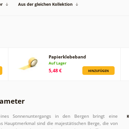
er
Aus der gleichen Kollektion
Papierklebeband
Auf Lager
5,48 €
HINZUFÜGEN
rameter
ines Sonnenuntergangs in den Bergen bringt eine
K
as Hauptmerkmal sind die majestätischen Berge, die von