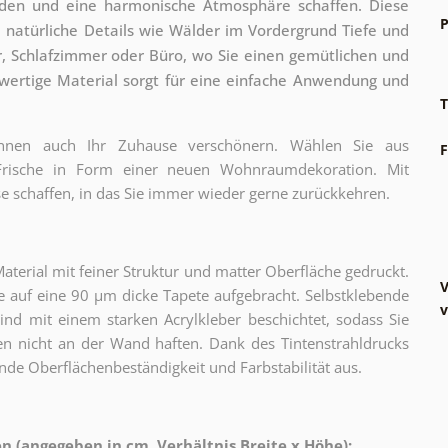
en und eine harmonische Atmosphäre schaffen. Diese
P
natürliche Details wie Wälder im Vordergrund Tiefe und
r, Schlafzimmer oder Büro, wo Sie einen gemütlichen und
wertige Material sorgt für eine einfache Anwendung und
T
können auch Ihr Zuhause verschönern. Wählen Sie aus
F
 Frische in Form einer neuen Wohnraumdekoration. Mit
e schaffen, in das Sie immer wieder gerne zurückkehren.
erial mit feiner Struktur und matter Oberfläche gedruckt.
V
 auf eine 90 µm dicke Tapete aufgebracht. Selbstklebende
v
sind mit einem starken Acrylkleber beschichtet, sodass Sie
n nicht an der Wand haften. Dank des Tintenstrahldrucks
nde Oberflächenbeständigkeit und Farbstabilität aus.
 (angegeben in cm, Verhältnis Breite x Höhe):