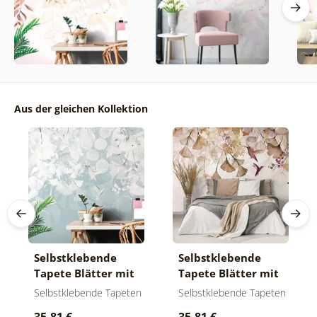
Aus der gleichen Kollektion
Selbstklebende
Selbstklebende
Tapete Blätter mit
Tapete Blätter mit
Kolibris in Blau-
Kolibris in Braun-
Selbstklebende Tapeten
Selbstklebende Tapeten
Grau
Rosa
35,81 €
35,81 €