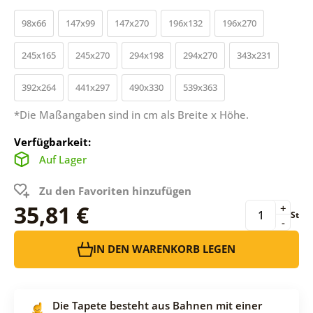
98x66
147x99
147x270
196x132
196x270
245x165
245x270
294x198
294x270
343x231
392x264
441x297
490x330
539x363
*Die Maßangaben sind in cm als Breite x Höhe.
Verfügbarkeit:
Auf Lager
Zu den Favoriten hinzufügen
35,81 €
+
St
-
IN DEN WARENKORB LEGEN
Die Tapete besteht aus Bahnen mit einer