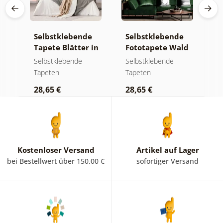
e
Selbstklebende
Selbstklebende
S
Tapete Blätter in
Fototapete Wald
T
Pastelltönen
im Nebel
m
Selbstklebende
Selbstklebende
S
Tapeten
Tapeten
T
28,65 €
28,65 €
2
Kostenloser Versand
Artikel auf Lager
bei Bestellwert über 150.00 €
sofortiger Versand