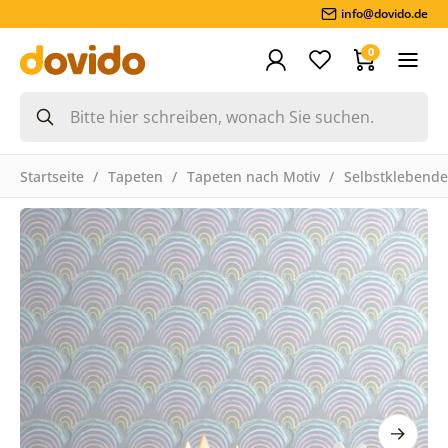
info@dovido.de
0
Startseite
Tapeten
Tapeten nach Motiv
Selbstklebende