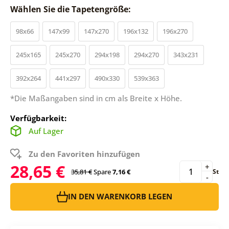
Wählen Sie die Tapetengröße:
98x66
147x99
147x270
196x132
196x270
245x165
245x270
294x198
294x270
343x231
392x264
441x297
490x330
539x363
*Die Maßangaben sind in cm als Breite x Höhe.
Verfügbarkeit:
Auf Lager
Zu den Favoriten hinzufügen
28,65 €
+
35,81 €
Spare
7,16 €
St
-
IN DEN WARENKORB LEGEN