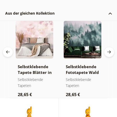
Aus der gleichen Kollektion
e
Selbstklebende
Selbstklebende
S
Tapete Blätter in
Fototapete Wald
T
Pastelltönen
im Nebel
m
Selbstklebende
Selbstklebende
S
Tapeten
Tapeten
T
28,65 €
28,65 €
2