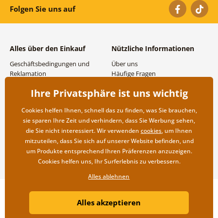
Folgen Sie uns auf
Alles über den Einkauf
Nützliche Informationen
Geschäftsbedingungen und
Über uns
Reklamation
Häufige Fragen
Datenschutzbestimmungen
Kontakte
Ihre Privatsphäre ist uns wichtig
Versand- und
Großhandel und
Zahlungsmöglichkeiten
Zusammenarbeit
Cookies helfen Ihnen, schnell das zu finden, was Sie brauchen,
Rücksendung der Ware
sie sparen Ihre Zeit und verhindern, dass Sie Werbung sehen,
die Sie nicht interessiert. Wir verwenden
cookies
, um Ihnen
mitzuteilen, dass Sie sich auf unserer Website befinden, und
um Produkte entsprechend Ihren Präferenzen anzuzeigen.
Cookies helfen uns, Ihr Surferlebnis zu verbessern.
Alles ablehnen
Copyright ©2019 © Dovido.de.
Alles akzeptieren
Webdesign
Litvanyi.sk
| Online-Shop erstellt von