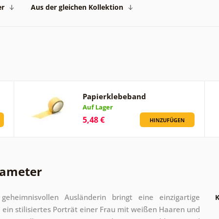
er
Aus der gleichen Kollektion
Papierklebeband
Auf Lager
5,48 €
HINZUFÜGEN
rameter
heimnisvollen Ausländerin bringt eine einzigartige
K
 ein stilisiertes Porträt einer Frau mit weißen Haaren und