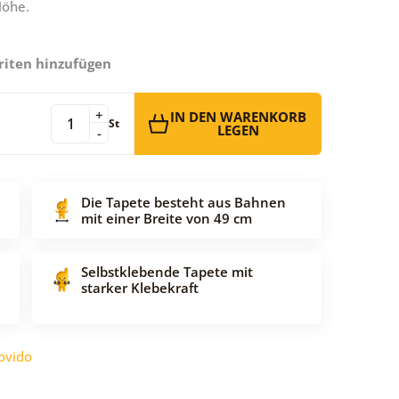
Höhe.
riten hinzufügen
+
IN DEN WARENKORB
St
LEGEN
-
Die Tapete besteht aus Bahnen
mit einer Breite von 49 cm
Selbstklebende Tapete mit
starker Klebekraft
ovido