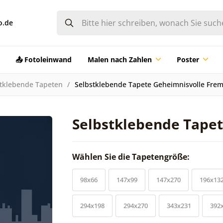
o.de
📤 Fotoleinwand
Malen nach Zahlen
Poster
tklebende Tapeten
Selbstklebende Tapete Geheimnisvolle Fre
Selbstklebende Tape
Wählen Sie die Tapetengröße:
98x66
147x99
147x270
196x13
294x198
294x270
343x231
392