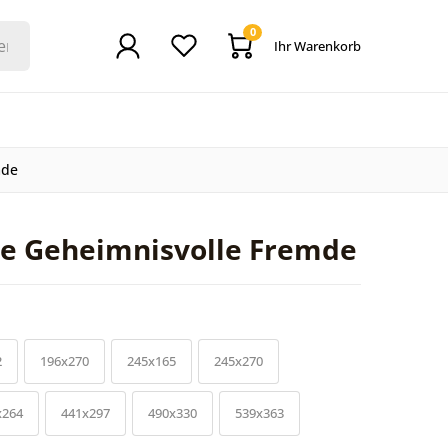
0
Ihr Warenkorb
mde
te Geheimnisvolle Fremde
2
196x270
245x165
245x270
x264
441x297
490x330
539x363