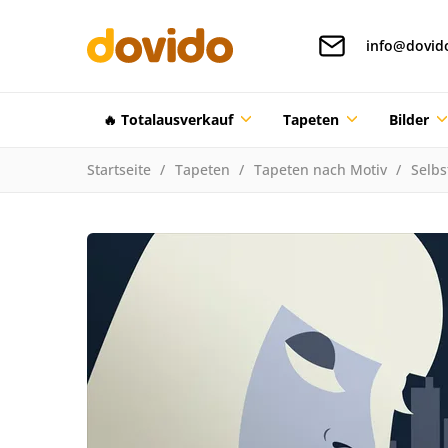
info@dovid
🔥 Totalausverkauf
Tapeten
Bilder
Startseite
Tapeten
Tapeten nach Motiv
Selbs