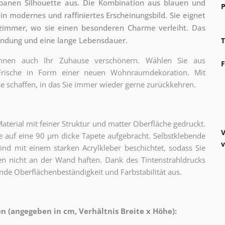
anen Silhouette aus. Die Kombination aus blauen und
P
n modernes und raffiniertes Erscheinungsbild. Sie eignet
szimmer, wo sie einen besonderen Charme verleiht. Das
endung und eine lange Lebensdauer.
T
können auch Ihr Zuhause verschönern. Wählen Sie aus
F
 Frische in Form einer neuen Wohnraumdekoration. Mit
e schaffen, in das Sie immer wieder gerne zurückkehren.
erial mit feiner Struktur und matter Oberfläche gedruckt.
V
 auf eine 90 µm dicke Tapete aufgebracht. Selbstklebende
v
sind mit einem starken Acrylkleber beschichtet, sodass Sie
n nicht an der Wand haften. Dank des Tintenstrahldrucks
nde Oberflächenbeständigkeit und Farbstabilität aus.
 (angegeben in cm, Verhältnis Breite x Höhe):