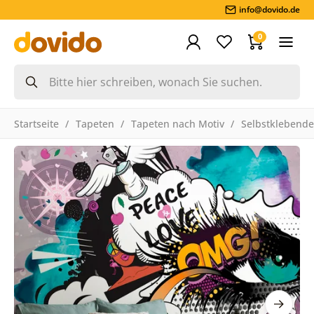
info@dovido.de
0
Startseite
Tapeten
Tapeten nach Motiv
Selbstklebende