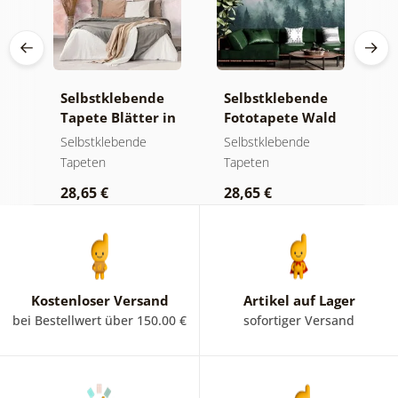
e
Selbstklebende
Selbstklebende
S
a
Tapete Blätter in
Fototapete Wald
T
Pastelltönen
im Nebel
g
Selbstklebende
Selbstklebende
S
m
Tapeten
Tapeten
T
K
28,65 €
28,65 €
2
Kostenloser Versand
Artikel auf Lager
bei Bestellwert über 150.00 €
sofortiger Versand