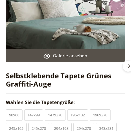
Galerie ansehen
Selbstklebende Tapete Grünes
Graffiti-Auge
Wählen Sie die Tapetengröße:
98x66
147x99
147x270
196x132
196x270
245x165
245x270
294x198
294x270
343x231