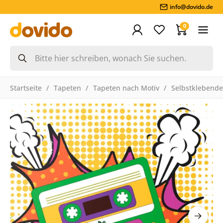
info@dovido.de
0
Startseite
Tapeten
Tapeten nach Motiv
Selbstklebende