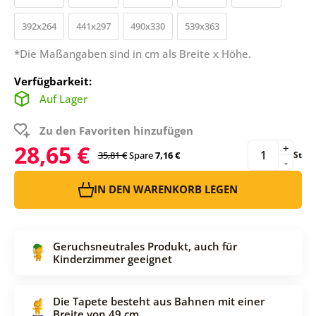
392x264
441x297
490x330
539x363
*Die Maßangaben sind in cm als Breite x Höhe.
Verfügbarkeit:
Auf Lager
Zu den Favoriten hinzufügen
28,65 €
+
35,81 €
Spare
7,16 €
St
-
IN DEN WARENKORB LEGEN
Geruchsneutrales Produkt, auch für
Kinderzimmer geeignet
Die Tapete besteht aus Bahnen mit einer
Breite von 49 cm