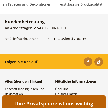
an Tapeten und Dekorationen
erstklassige Druckqualität
Kundenbetreuung
an Arbeitstagen Mo-Fr: 08:00-16:00
(in englischer Sprache)
info@dovido.de
Folgen Sie uns auf
Alles über den Einkauf
Nützliche Informationen
Geschäftsbedingungen und
Über uns
Reklamation
Häufige Fragen
Datenschutzbestimmungen
Kontakte
Ihre Privatsphäre ist uns wichtig
Versand- und
Großhandel und