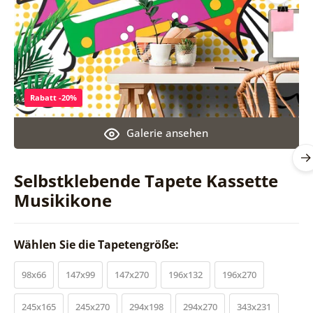
Rabatt -20%
Galerie ansehen
Selbstklebende Tapete Kassette
Musikikone
Wählen Sie die Tapetengröße:
98x66
147x99
147x270
196x132
196x270
245x165
245x270
294x198
294x270
343x231