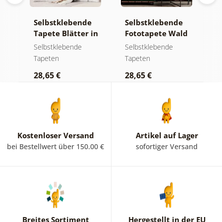
e
Selbstklebende
Selbstklebende
S
ld
Tapete Blätter in
Fototapete Wald
T
Pastelltönen
im Nebel
m
Selbstklebende
Selbstklebende
S
Tapeten
Tapeten
T
28,65 €
28,65 €
2
Kostenloser Versand
Artikel auf Lager
bei Bestellwert über 150.00 €
sofortiger Versand
Breites Sortiment
Hergestellt in der EU