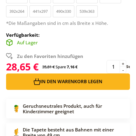
392x264
441x297
490x330
539x363
*Die Maßangaben sind in cm als Breite x Höhe.
Verfügbarkeit:
Auf Lager
Zu den Favoriten hinzufügen
28,65 €
+
35,81 €
Spare
7,16 €
St
-
IN DEN WARENKORB LEGEN
Geruchsneutrales Produkt, auch für
Kinderzimmer geeignet
Die Tapete besteht aus Bahnen mit einer
Breite von 49 cm