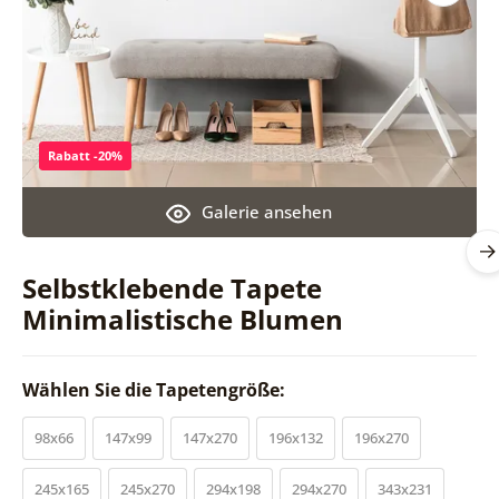
Rabatt -20%
Galerie ansehen
Selbstklebende Tapete
Minimalistische Blumen
Wählen Sie die Tapetengröße:
98x66
147x99
147x270
196x132
196x270
245x165
245x270
294x198
294x270
343x231