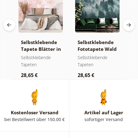
e
Selbstklebende
Selbstklebende
S
ld
Tapete Blätter in
Fototapete Wald
T
Pastelltönen
im Nebel
m
Selbstklebende
Selbstklebende
S
Tapeten
Tapeten
T
28,65 €
28,65 €
2
Kostenloser Versand
Artikel auf Lager
bei Bestellwert über 150.00 €
sofortiger Versand