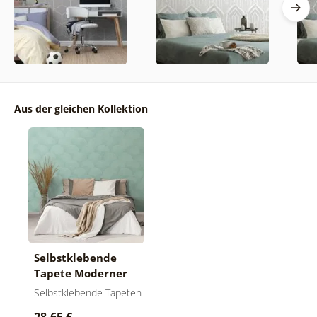
Aus der gleichen Kollektion
Selbstklebende
Tapete Moderner
grüner Bogen
Selbstklebende Tapeten
28,65 €