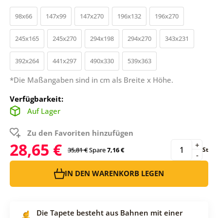
98x66
147x99
147x270
196x132
196x270
245x165
245x270
294x198
294x270
343x231
392x264
441x297
490x330
539x363
*Die Maßangaben sind in cm als Breite x Höhe.
Verfügbarkeit:
Auf Lager
Zu den Favoriten hinzufügen
28,65 €
+
35,81 €
Spare
7,16 €
St
-
IN DEN WARENKORB LEGEN
Die Tapete besteht aus Bahnen mit einer