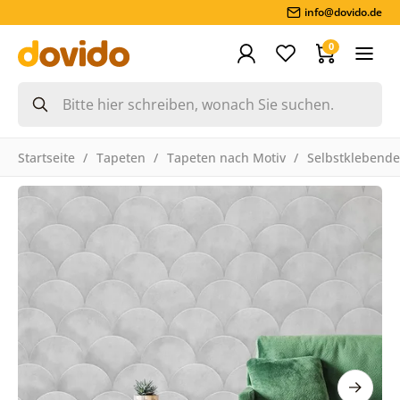
info@dovido.de
0
Startseite
Tapeten
Tapeten nach Motiv
Selbstklebende