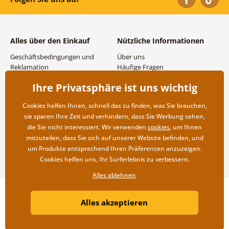
Alles über den Einkauf
Nützliche Informationen
Geschäftsbedingungen und
Über uns
Reklamation
Häufige Fragen
Datenschutzbestimmungen
Kontakte
Ihre Privatsphäre ist uns wichtig
Versand- und
Großhandel und
Zahlungsmöglichkeiten
Zusammenarbeit
Cookies helfen Ihnen, schnell das zu finden, was Sie brauchen,
Rücksendung der Ware
sie sparen Ihre Zeit und verhindern, dass Sie Werbung sehen,
die Sie nicht interessiert. Wir verwenden
cookies
, um Ihnen
mitzuteilen, dass Sie sich auf unserer Website befinden, und
um Produkte entsprechend Ihren Präferenzen anzuzeigen.
Cookies helfen uns, Ihr Surferlebnis zu verbessern.
Alles ablehnen
Copyright ©2019 © Dovido.de.
Alles akzeptieren
Webdesign
Litvanyi.sk
| Online-Shop erstellt von